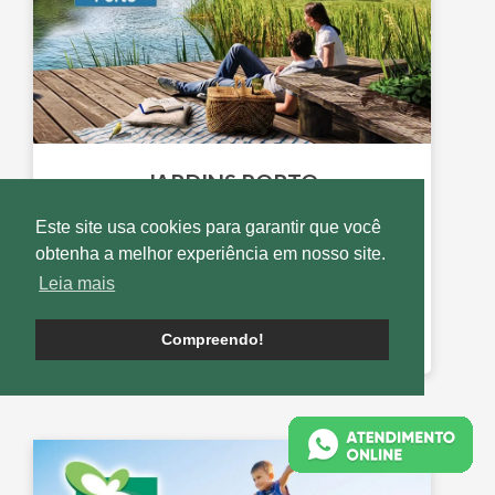
JARDINS PORTO
Condomínio de
LOTES
Este site usa cookies para garantir que você
Senador Canedo - GO
obtenha a melhor experiência em nosso site.
Lançado em
Março de 2017
Leia mais
SAIBA MAIS
Compreendo!