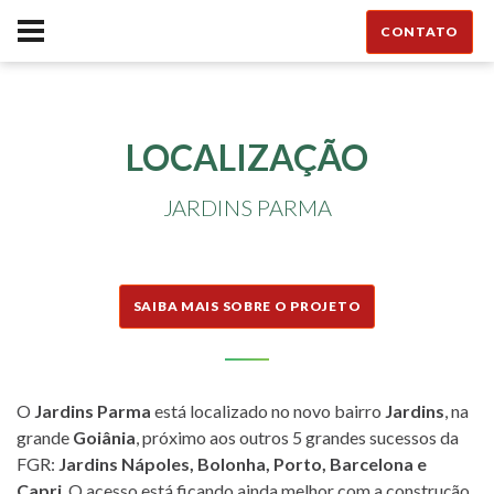
CONTATO
LOCALIZAÇÃO
JARDINS PARMA
SAIBA MAIS SOBRE O PROJETO
O
Jardins Parma
está localizado no novo bairro
Jardins
, na
grande
Goiânia
, próximo aos outros 5 grandes sucessos da
FGR:
Jardins Nápoles, Bolonha, Porto, Barcelona e
Capri
. O acesso está ficando ainda melhor com a construção