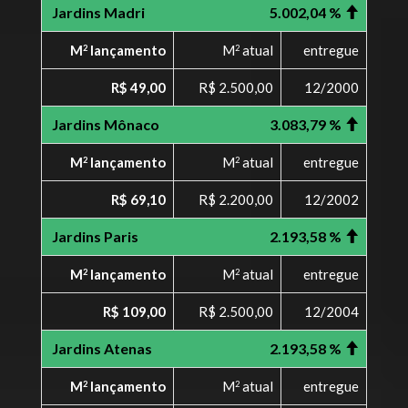
Jardins Madri
5.002,04 %
M
lançamento
M
atual
entregue
2
2
R$ 49,00
R$ 2.500,00
12/2000
Jardins Mônaco
3.083,79 %
M
lançamento
M
atual
entregue
2
2
R$ 69,10
R$ 2.200,00
12/2002
Jardins Paris
2.193,58 %
M
lançamento
M
atual
entregue
2
2
R$ 109,00
R$ 2.500,00
12/2004
Jardins Atenas
2.193,58 %
M
lançamento
M
atual
entregue
2
2