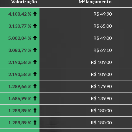
Valorização
M
lançamento
2
4.108,42 %
R$ 49,90
3.130,77 %
R$ 65,00
5.002,04 %
R$ 49,00
3.083,79 %
R$ 69,10
2.193,58 %
R$ 109,00
2.193,58 %
R$ 109,00
1.289,66 %
R$ 179,90
1.686,99 %
R$ 139,90
1.288,89 %
R$ 180,00
1.288,89 %
R$ 180,00