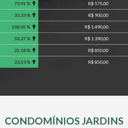
73,91 %
R$ 575,00
33,33 %
R$ 900,00
108,05 %
R$ 1.490,00
58,27 %
R$ 1.390,00
21,18 %
R$ 850,00
23,53 %
R$ 850,00
CONDOMÍNIOS JARDINS